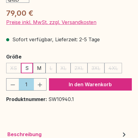
Regulärer Preis:
79,00 €
Preise inkl. MwSt. zzgl. Versandkosten
Sofort verfügbar, Lieferzeit: 2-5 Tage
auswählen
Größe
XS
S
M
L
XL
2XL
3XL
4XL
(Diese Option ist zurzeit nicht verfügbar.)
(Diese Option ist zurzeit nicht verfügbar.)
(Diese Option ist zurzeit nicht verfüg
(Diese Option ist zurzeit nich
(Diese Option ist zur
(Diese Option
Produkt Anzahl: Gib den gewünschten We
In den Warenkorb
Produktnummer:
SW10940.1
Beschreibung