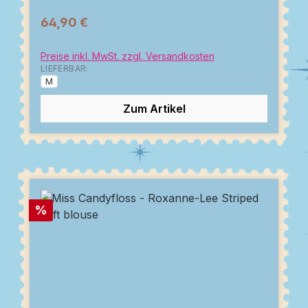
64,90 €
Preise inkl. MwSt. zzgl. Versandkosten
LIEFERBAR:
M
Zum Artikel
Rabatt
%