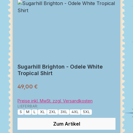
Sugarhill Brighton - Odele White
Tropical Shirt
49,00 €
Preise inkl. MwSt. zzgl. Versandkosten
LIEFERBAR:
S
M
L
XL
2XL
3XL
4XL
5XL
Zum Artikel