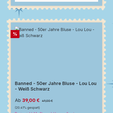
Rabatt
%
Banned - 50er Jahre Bluse - Lou Lou
- Weiß Schwarz
Ab
39,00 €
49,00 €
(20.41% gespart)