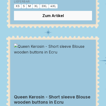
LIEFERBAR:
XS
S
M
XL
3XL
4XL
Zum Artikel
Queen Kerosin - Short sleeve Blouse
wooden buttons in Ecru