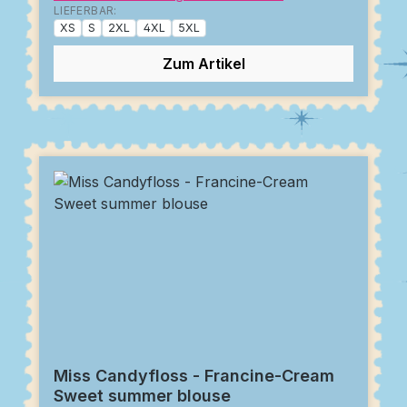
LIEFERBAR:
XS
S
2XL
4XL
5XL
Zum Artikel
Miss Candyfloss - Francine-Cream
Sweet summer blouse