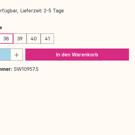
fügbar, Lieferzeit: 2-5 Tage
auswählen
e
38
39
40
41
 Anzahl: Gib den gewünschten Wert ein 
In den Warenkorb
mmer:
SW10957.5