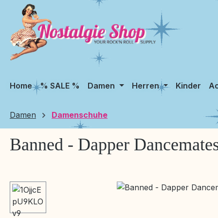
m Hauptinhalt springen
Zur Suche springen
Zur Hauptnavigation springen
Home
% SALE %
Damen
Herren
Kinder
Ac
Damen
Damenschuhe
Banned - Dapper Dancemates
Bildergalerie überspringen