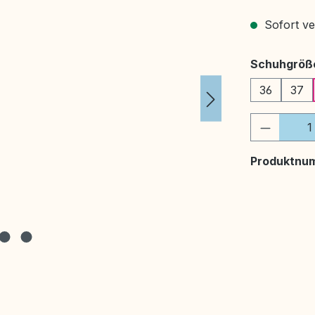
Sofort ver
Schuhgröß
36
37
Produkt
Produktnu