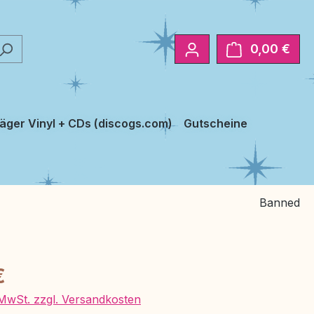
0,00 €
Ware
äger Vinyl + CDs (discogs.com)
Gutscheine
Banned
eis:
€
. MwSt. zzgl. Versandkosten