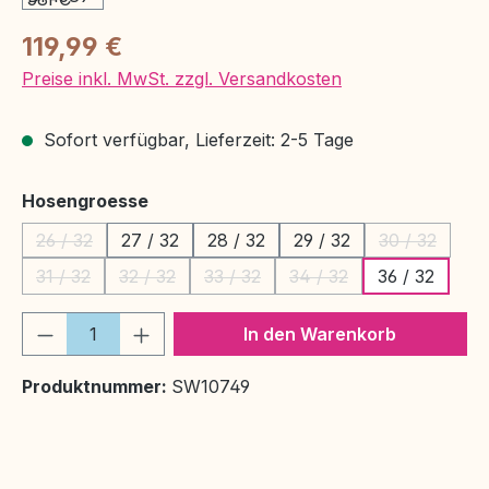
Regulärer Preis:
119,99 €
Preise inkl. MwSt. zzgl. Versandkosten
Sofort verfügbar, Lieferzeit: 2-5 Tage
auswählen
Hosengroesse
26 / 32
27 / 32
28 / 32
29 / 32
30 / 32
(Diese Option ist zurzeit nicht verfügbar.)
(Diese Optio
31 / 32
32 / 32
33 / 32
34 / 32
36 / 32
(Diese Option ist zurzeit nicht verfügbar.)
(Diese Option ist zurzeit nicht verfügbar.)
(Diese Option ist zurzeit nicht verfü
(Diese Option ist zurzei
Produkt Anzahl: Gib den gewünschten We
In den Warenkorb
Produktnummer:
SW10749