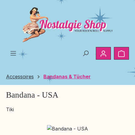
Zum Hauptinhalt springen
Ware
Accessoires
Bandanas & Tücher
Bandana - USA
Tiki
Bildergalerie überspringen