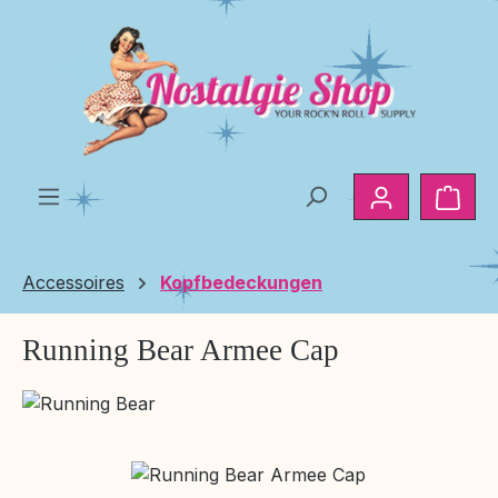
Zum Hauptinhalt springen
Ware
Accessoires
Kopfbedeckungen
Running Bear Armee Cap
Bildergalerie überspringen