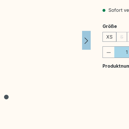
Sofort ver
ausw
Größe
XS
S
(Die
Produkt
Produktnu