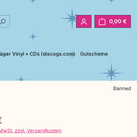
0,00 €
Ware
äger Vinyl + CDs (discogs.com)
Gutscheine
Banned
eis:
€
. MwSt. zzgl. Versandkosten