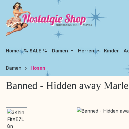
m Hauptinhalt springen
Zur Suche springen
Zur Hauptnavigation springen
Home
% SALE %
Damen
Herren
Kinder
Ac
Damen
Hosen
Banned - Hidden away Marle
Bildergalerie überspringen