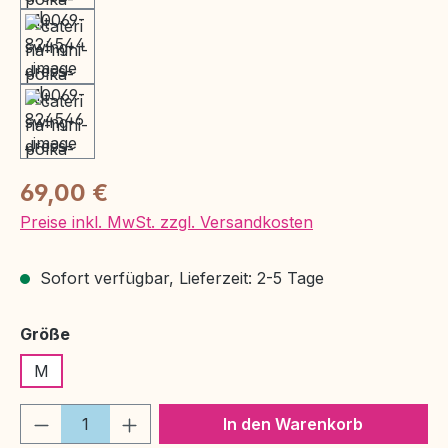
Regulärer Preis:
69,00 €
Preise inkl. MwSt. zzgl. Versandkosten
Sofort verfügbar, Lieferzeit: 2-5 Tage
auswählen
Größe
M
Produkt Anzahl: Gib den gewünschten We
In den Warenkorb