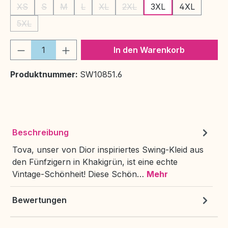
XS
S
M
L
XL
2XL
3XL
4XL
(Diese Option ist zurzeit nicht verfügbar.)
(Diese Option ist zurzeit nicht verfügbar.)
(Diese Option ist zurzeit nicht verfügbar.)
(Diese Option ist zurzeit nicht verfügbar.)
(Diese Option ist zurzeit nicht verfüg
(Diese Option ist zurzeit nich
5XL
(Diese Option ist zurzeit nicht verfügbar.)
Produkt Anzahl: Gib den gewünschten We
In den Warenkorb
Produktnummer:
SW10851.6
Beschreibung
Tova, unser von Dior inspiriertes Swing-Kleid aus
den Fünfzigern in Khakigrün, ist eine echte
Vintage-Schönheit! Diese Schön…
Mehr
Bewertungen