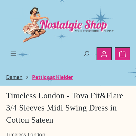
Zum Hauptinhalt springen
Ware
Damen
Petticoat Kleider
Timeless London - Tova Fit&Flare
3/4 Sleeves Midi Swing Dress in
Cotton Sateen
Timeless London