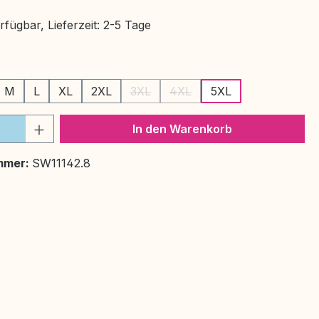
fügbar, Lieferzeit: 2-5 Tage
ählen
M
L
XL
2XL
3XL
4XL
5XL
on ist zurzeit nicht verfügbar.)
(Diese Option ist zurzeit nicht verfügb
(Diese Option ist zurzeit nicht
 Anzahl: Gib den gewünschten Wert ein 
In den Warenkorb
mmer:
SW11142.8