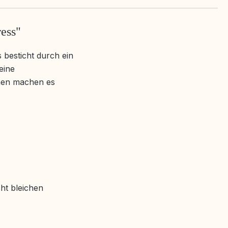
ress"
 besticht durch ein
eine
önen machen es
ht bleichen