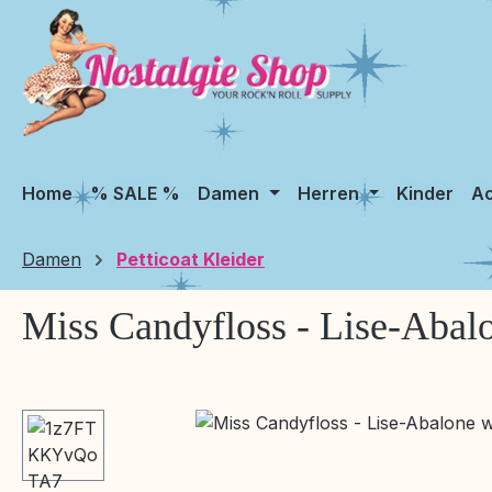
m Hauptinhalt springen
Zur Suche springen
Zur Hauptnavigation springen
Home
% SALE %
Damen
Herren
Kinder
Ac
Damen
Petticoat Kleider
Miss Candyfloss - Lise-Abalo
Bildergalerie überspringen