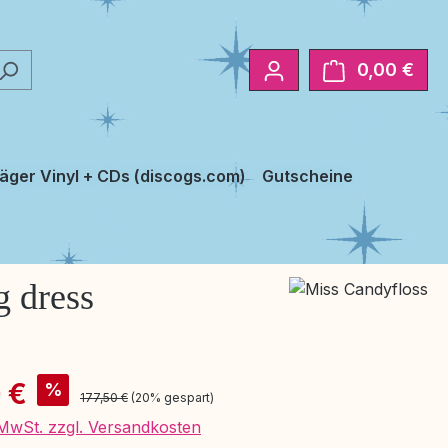
0,00 €
Ware
äger Vinyl + CDs (discogs.com)
Gutscheine
g dress
is:
 €
%
Regulärer Preis:
177,50 €
(20% gespart)
. MwSt. zzgl. Versandkosten