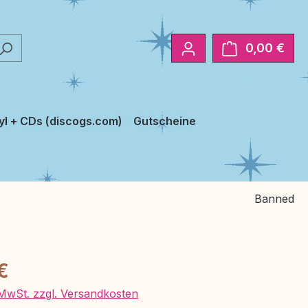
0,00 €
Ware
yl + CDs (discogs.com)
Gutscheine
Banned
eis:
€
. MwSt. zzgl. Versandkosten