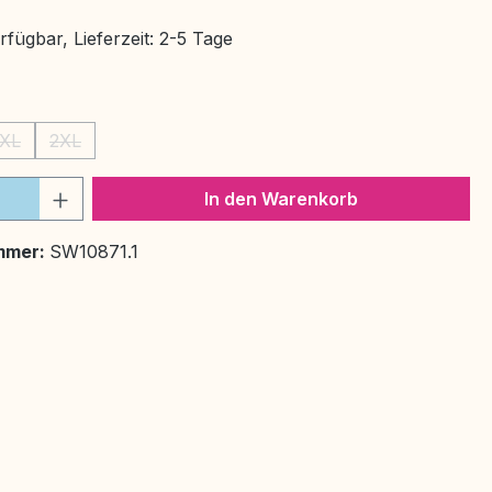
fügbar, Lieferzeit: 2-5 Tage
ählen
XL
2XL
(Diese Option ist zurzeit nicht verfügbar.)
(Diese Option ist zurzeit nicht verfügbar.)
 Anzahl: Gib den gewünschten Wert ein 
In den Warenkorb
mmer:
SW10871.1