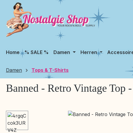
m Hauptinhalt springen
Zur Suche springen
Zur Hauptnavigation springen
Home
% SALE %
Damen
Herren
Accessoir
Damen
Tops & T-Shirts
Banned - Retro Vintage Top 
Bildergalerie überspringen