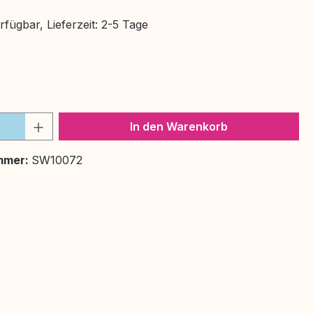
fügbar, Lieferzeit: 2-5 Tage
ählen
 Anzahl: Gib den gewünschten Wert ein 
In den Warenkorb
mmer:
SW10072