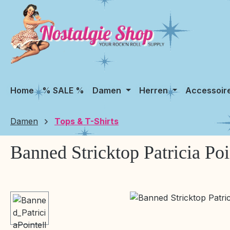
m Hauptinhalt springen
Zur Suche springen
Zur Hauptnavigation springen
Home
% SALE %
Damen
Herren
Accessoir
Damen
Tops & T-Shirts
Banned Stricktop Patricia Poi
Bildergalerie überspringen