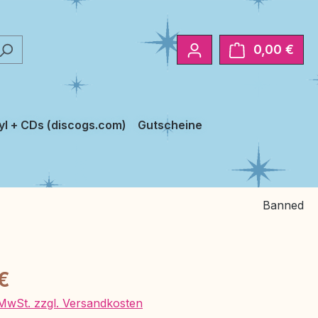
0,00 €
Ware
yl + CDs (discogs.com)
Gutscheine
Banned
eis:
€
. MwSt. zzgl. Versandkosten