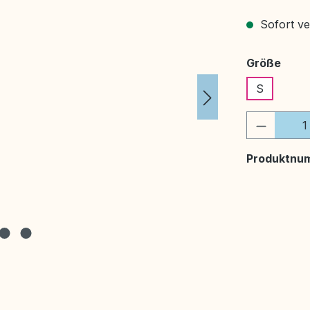
Sofort ver
ausw
Größe
S
Produkt
Produktnu