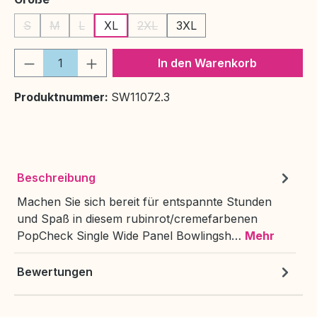
S
M
L
XL
2XL
3XL
(Diese Option ist zurzeit nicht verfügbar.)
(Diese Option ist zurzeit nicht verfügbar.)
(Diese Option ist zurzeit nicht verfügbar.)
(Diese Option ist zurzeit nicht verfüg
Produkt Anzahl: Gib den gewünschten We
In den Warenkorb
Produktnummer:
SW11072.3
Beschreibung
Machen Sie sich bereit für entspannte Stunden
und Spaß in diesem rubinrot/cremefarbenen
PopCheck Single Wide Panel Bowlingsh…
Mehr
Bewertungen