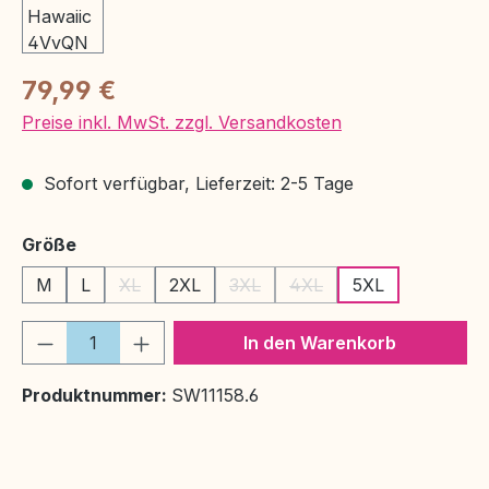
Regulärer Preis:
79,99 €
Preise inkl. MwSt. zzgl. Versandkosten
Sofort verfügbar, Lieferzeit: 2-5 Tage
auswählen
Größe
M
L
XL
2XL
3XL
4XL
5XL
(Diese Option ist zurzeit nicht verfügbar.)
(Diese Option ist zurzeit nicht ver
(Diese Option ist zurzeit 
Produkt Anzahl: Gib den gewünschten We
In den Warenkorb
Produktnummer:
SW11158.6