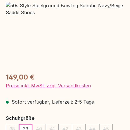
Bildergalerie überspringen
Regulärer Preis:
149,00 €
Preise inkl. MwSt. zzgl. Versandkosten
Sofort verfügbar, Lieferzeit: 2-5 Tage
auswählen
Schuhgröße
38
39
40
41
42
43
44
45