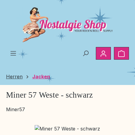
Zum Hauptinhalt springen
Ware
Herren
Jacken
Miner 57 Weste - schwarz
Miner57
Bildergalerie überspringen