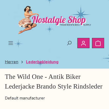
Zum Hauptinhalt springen
Ware
Herren
Lederbekleidung
The Wild One - Antik Biker
Lederjacke Brando Style Rindsleder
Default manufacturer