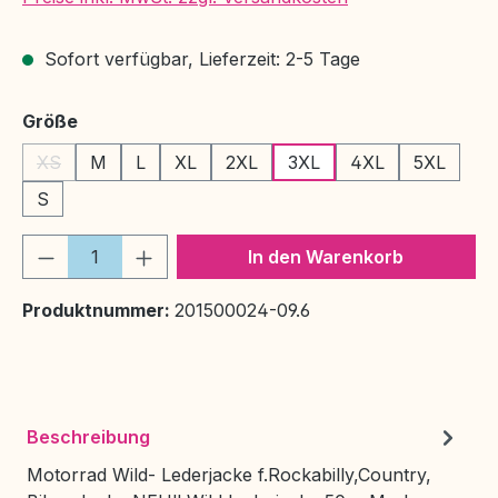
Sofort verfügbar, Lieferzeit: 2-5 Tage
auswählen
Größe
XS
M
L
XL
2XL
3XL
4XL
5XL
(Diese Option ist zurzeit nicht verfügbar.)
S
Produkt Anzahl: Gib den gewünschten We
In den Warenkorb
Produktnummer:
201500024-09.6
Beschreibung
Motorrad Wild- Lederjacke f.Rockabilly,Country,