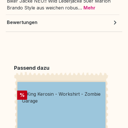
Biker Jacke NEU!! Wild Lederjacke 50er Marlon
Brando Style aus weichen robus…
Mehr
Bewertungen
Produktgalerie überspringen
Passend dazu
Rabatt
%