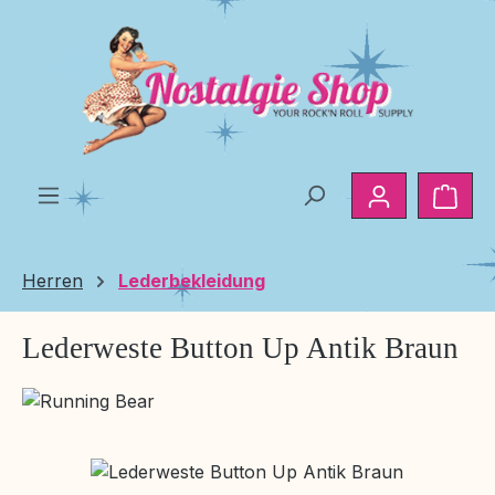
Zum Hauptinhalt springen
Ware
Herren
Lederbekleidung
Lederweste Button Up Antik Braun
Bildergalerie überspringen