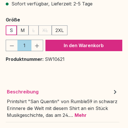
Sofort verfügbar, Lieferzeit: 2-5 Tage
auswählen
Größe
S
M
L
XL
2XL
(Diese Option ist zurzeit nicht verfügbar.)
(Diese Option ist zurzeit nicht verfügbar.)
Produkt Anzahl: Gib den gewünschten We
In den Warenkorb
Produktnummer:
SW10621
Beschreibung
Printshirt "San Quentin" von Rumble59 in schwarz
Erinnere die Welt mit diesem Shirt an ein Stück
Musikgeschichte, das am 24.…
Mehr