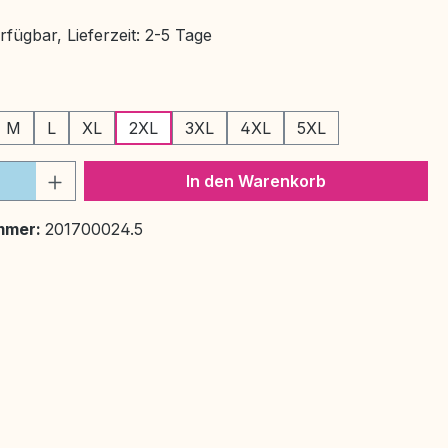
fügbar, Lieferzeit: 2-5 Tage
ählen
M
L
XL
2XL
3XL
4XL
5XL
 Anzahl: Gib den gewünschten Wert ein 
In den Warenkorb
mmer:
201700024.5