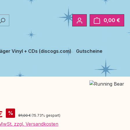
0,00 €
Ware
äger Vinyl + CDs (discogs.com)
Gutscheine
is:
€
%
Regulärer Preis:
89,00 €
(15.73% gespart)
. MwSt. zzgl. Versandkosten