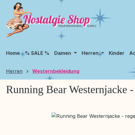
m Hauptinhalt springen
Zur Suche springen
Zur Hauptnavigation springen
Home
% SALE %
Damen
Herren
Kinder
Ac
Herren
Westernbekleidung
Running Bear Westernjacke - 
Bildergalerie überspringen