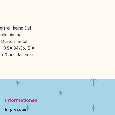
rfrei, keine Oel-
lle die mal
 Dustermantel
 = XS= 34/36, S =
oß aus das heisst
Informationen
Impressum