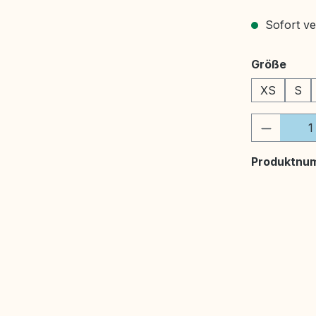
Sofort ver
ausw
Größe
XS
S
Produkt
Produktnu