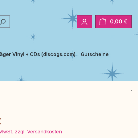
0,00 €
Ware
äger Vinyl + CDs (discogs.com)
Gutscheine
.
eis:
€
. MwSt. zzgl. Versandkosten