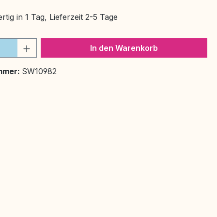
tig in 1 Tag, Lieferzeit 2-5 Tage
 Anzahl: Gib den gewünschten Wert ein 
In den Warenkorb
mmer:
SW10982