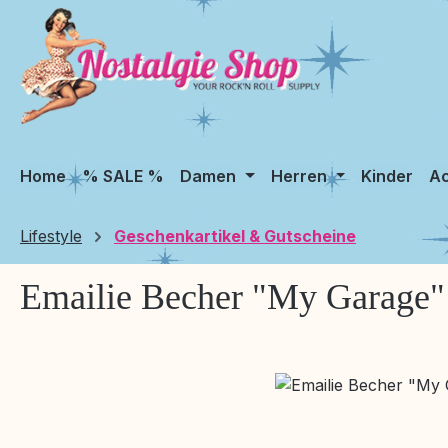
m Hauptinhalt springen
Zur Suche springen
Zur Hauptnavigation springen
Home
% SALE %
Damen
Herren
Kinder
Ac
Lifestyle
Geschenkartikel & Gutscheine
Emailie Becher "My Garage"
Bildergalerie überspringen