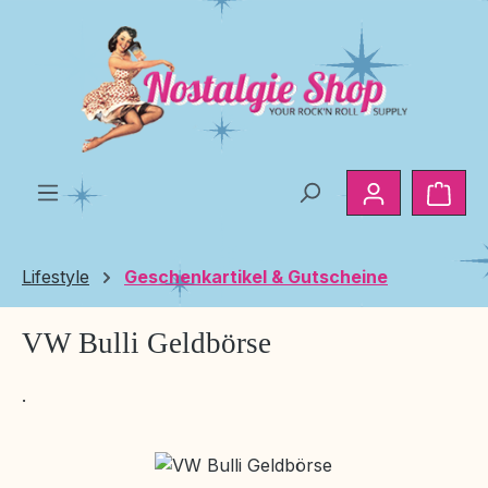
Zum Hauptinhalt springen
Ware
Lifestyle
Geschenkartikel & Gutscheine
VW Bulli Geldbörse
.
Bildergalerie überspringen