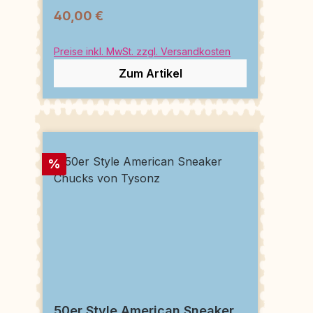
40,00 €
Preise inkl. MwSt. zzgl. Versandkosten
Zum Artikel
Rabatt
%
50er Style American Sneaker