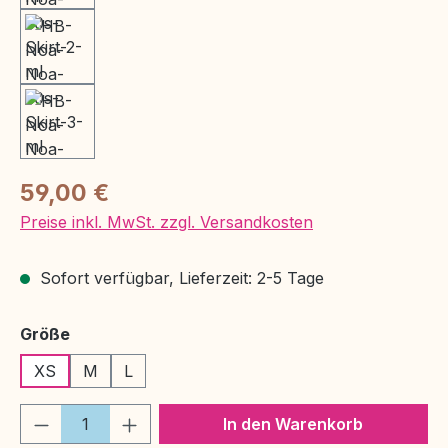
Regulärer Preis:
59,00 €
Preise inkl. MwSt. zzgl. Versandkosten
Sofort verfügbar, Lieferzeit: 2-5 Tage
auswählen
Größe
XS
M
L
Produkt Anzahl: Gib den gewünschten We
In den Warenkorb