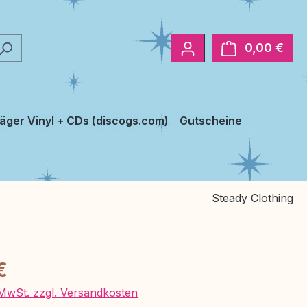
0,00 €
Ware
äger Vinyl + CDs (discogs.com)
Gutscheine
Steady Clothing
eis:
€
. MwSt. zzgl. Versandkosten