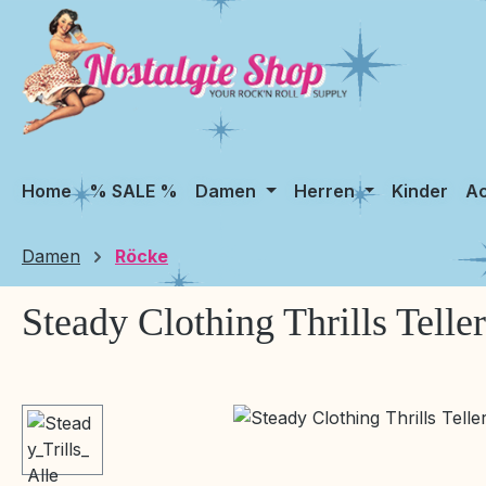
m Hauptinhalt springen
Zur Suche springen
Zur Hauptnavigation springen
Home
% SALE %
Damen
Herren
Kinder
Ac
Damen
Röcke
Steady Clothing Thrills Telle
Bildergalerie überspringen