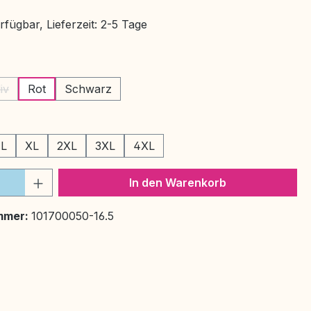
fügbar, Lieferzeit: 2-5 Tage
ählen
iv
Rot
Schwarz
tion ist zurzeit nicht verfügbar.)
(Diese Option ist zurzeit nicht verfügbar.)
ählen
L
XL
2XL
3XL
4XL
on ist zurzeit nicht verfügbar.)
 Anzahl: Gib den gewünschten Wert ein 
In den Warenkorb
mmer:
101700050-16.5