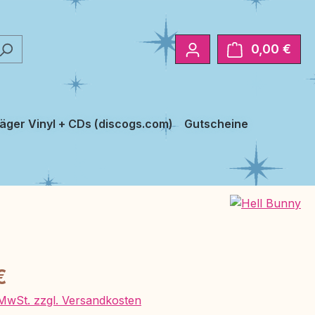
0,00 €
Ware
äger Vinyl + CDs (discogs.com)
Gutscheine
eis:
€
. MwSt. zzgl. Versandkosten