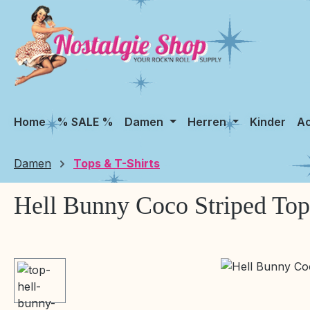
m Hauptinhalt springen
Zur Suche springen
Zur Hauptnavigation springen
Home
% SALE %
Damen
Herren
Kinder
Ac
Damen
Tops & T-Shirts
Hell Bunny Coco Striped Top
Bildergalerie überspringen