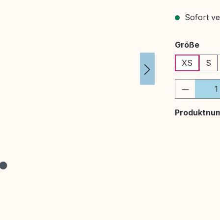
Sofort ver
ausw
Größe
XS
S
Produkt
Produktnu